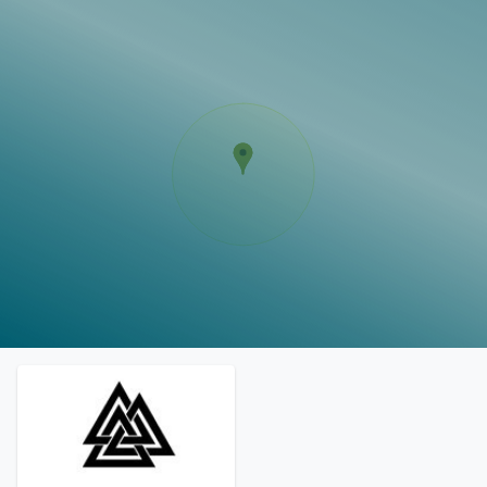
Vorlagen
Neukunden
Unternehmen
Webinare
Magazin
Checks
Club