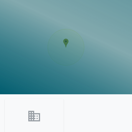
Vorlagen
Neukunden
Unternehmen
Webinare
Magazin
Checks
Club