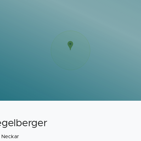
egelberger
 Neckar