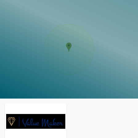
Vorlagen
Neukunden
Unternehmen
Webinare
Magazin
Checks
Club