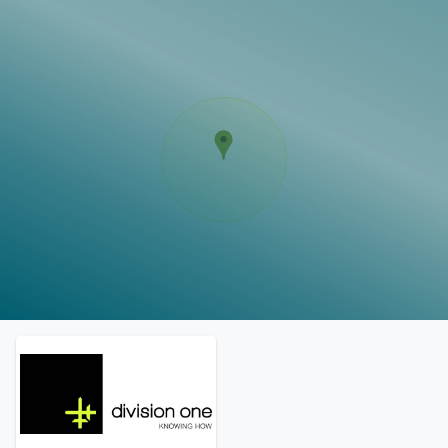
Vorlagen
Neukunden
Unternehmen
Webinare
Magazin
Checks
Club