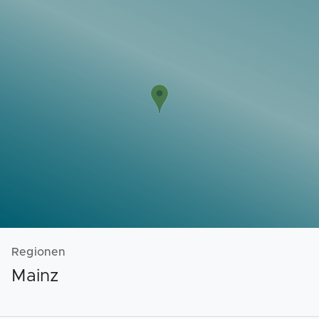
Vorlagen
Neukunden
Unternehmen
Webinare
Magazin
Checks
Club
Regionen
Mainz