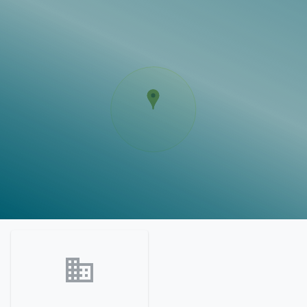
Vorlagen
Neukunden
Unternehmen
Webinare
Magazin
Checks
Club