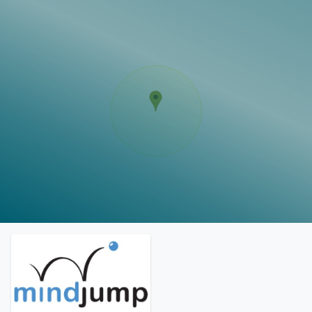
Vorlagen
Neukunden
Unternehmen
Webinare
Magazin
Checks
Club