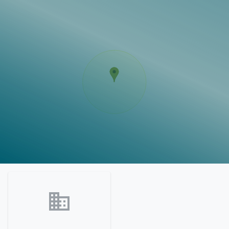
Vorlagen
Neukunden
Unternehmen
Webinare
Magazin
Checks
Club