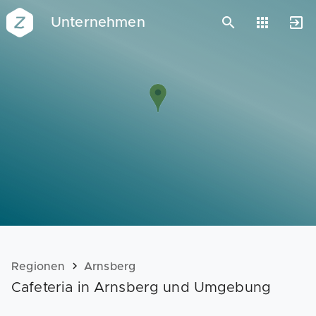
Unternehmen
Vorlagen
Neukunden
Unternehmen
Webinare
Magazin
Checks
Club
Regionen
Arnsberg
Cafeteria in Arnsberg und Umgebung