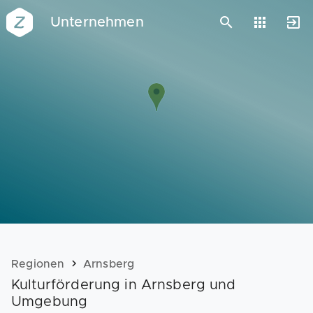
Unternehmen
Vorlagen
Neukunden
Unternehmen
Webinare
Magazin
Checks
Club
Regionen
Arnsberg
Kulturförderung in Arnsberg und
Umgebung