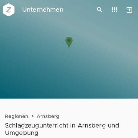
Unternehmen
Vorlagen
Neukunden
Unternehmen
Webinare
Magazin
Checks
Club
Regionen
Arnsberg
Schlagzeugunterricht in Arnsberg und
Umgebung