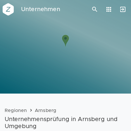
Unternehmen
Vorlagen
Neukunden
Unternehmen
Webinare
Magazin
Checks
Club
Regionen
Arnsberg
Unternehmensprüfung in Arnsberg und
Umgebung