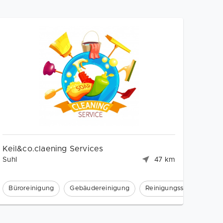
Keil&co.claening Services
Suhl
47 km
e
Büroreinigung
Gebäudereinigung
Reinigungsservice