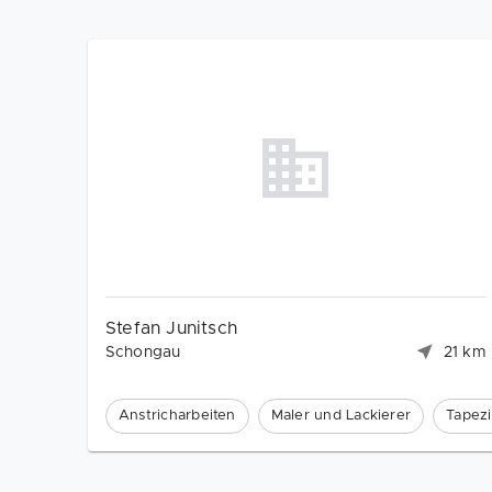
Stefan Junitsch
Schongau
21 km
Anstricharbeiten
Maler und Lackierer
Tapezi