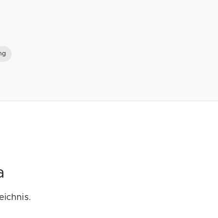
ng
a
eichnis.