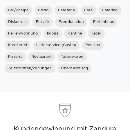
Bar/Kneipe
Bistro
Cafeteria
Cafè
Catering
Diskothek
Eiscafè
Eventlocation
Ferienhaus
Ferienwohnung
Imbiss
Kantine
Kiosk
Konditorei
Lieferservice (Gastro)
Pension
Pizzeria
Restaurant
Tabakwaren
Zeitschriften/Zeitungen
Übernachtung
Kundengewinnung mit Zandura