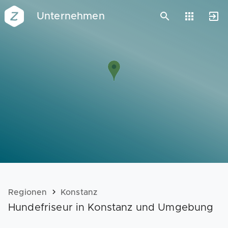
Unternehmen
Vorlagen
Neukunden
Unternehmen
Webinare
Magazin
Checks
Club
Regionen
Konstanz
Hundefriseur in Konstanz und Umgebung