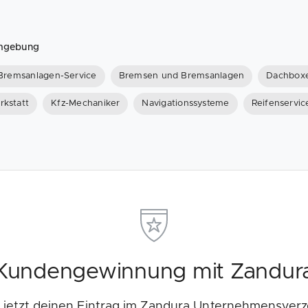
Umgebung
Bremsanlagen-Service
Bremsen und Bremsanlagen
Dachboxe
rkstatt
Kfz-Mechaniker
Navigationssysteme
Reifenservic
Kundengewinnung mit Zandur
e jetzt deinen Eintrag im Zandura Unternehmensverz