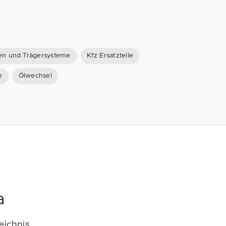
n und Trägersysteme
Kfz Ersatzteile
e
Ölwechsel
a
eichnis.