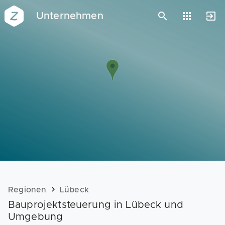
Unternehmen
Vorlagen
Neukunden
Unternehmen
Webinare
Magazin
Checks
Club
Regionen
Lübeck
Bauprojektsteuerung in Lübeck und
Umgebung