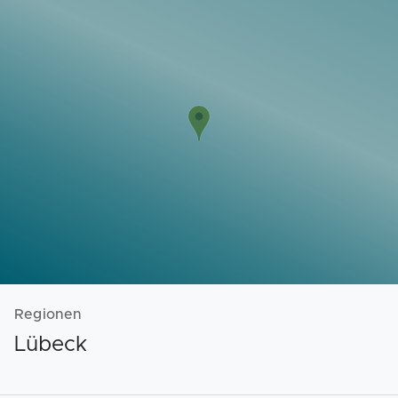
Vorlagen
Neukunden
Unternehmen
Webinare
Magazin
Checks
Club
Regionen
Lübeck