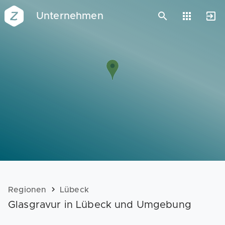
Unternehmen
Vorlagen
Neukunden
Unternehmen
Webinare
Magazin
Checks
Club
Regionen
Lübeck
Glasgravur in Lübeck und Umgebung