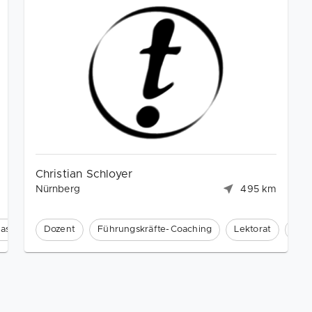
Christian Schloyer
Nürnberg
495 km
aschinenmarketing (SEM)
Dozent
Führungskräfte-Coaching
Lektorat
Mar