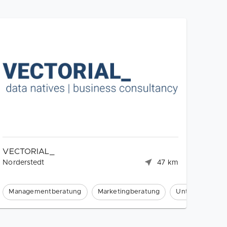
VECTORIAL_
Norderstedt
47 km
Managementberatung
Marketingberatung
Unternehmensb