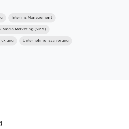
ng
Interims Management
al Media Marketing (SMM)
icklung
Unternehmenssanierung
a