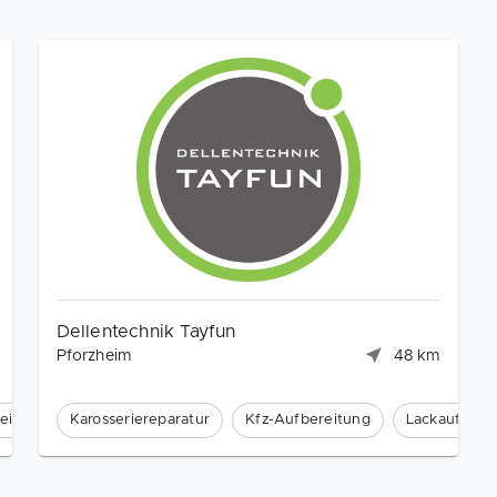
Dellentechnik Tayfun
Pforzheim
48 km
eitung
Karosseriereparatur
Kfz-Aufbereitung
Lackaufbere